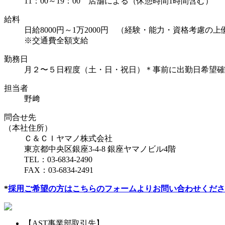
11：00～19：00 店舗による（休憩時間1時間含む）
給料
日給8000円～1万2000円 （経験・能力・資格考慮の上
※交通費全額支給
勤務日
月２〜５日程度（土・日・祝日）＊事前に出勤日希望確
担当者
野
﨑
問合せ先
（本社住所）
Ｃ＆ＣＩヤマノ株式会社
東京都中央区銀座3-4-8 銀座ヤマノビル4階
TEL：03-6834-2490
FAX：03-6834-2491
*
採用ご希望の方はこちらのフォームよりお問い合わせくださ
【AST事業部取引先】