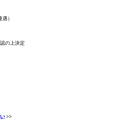
優遇）
認の上決定
い
>>