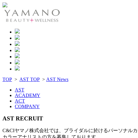
TOP
>
AST TOP
>
AST News
AST
ACADEMY
ACT
COMPANY
AST RECRUIT
C&CIヤマノ株式会社では、ブライダルに於けるパーソナル
カラーアナリストの方を募集しております。