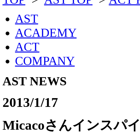
AST
ACADEMY
ACT
COMPANY
AST NEWS
2013/1/17
Micacoさんインス