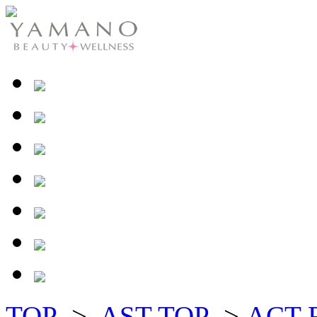
TOP
>
AST TOP
>
ACT 