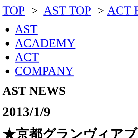
TOP
>
AST TOP
>
ACT 
AST
ACADEMY
ACT
COMPANY
AST NEWS
2013/1/9
★京都グランヴィアブ