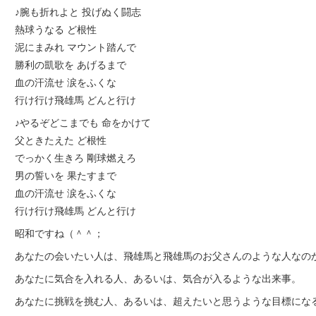
♪腕も折れよと 投げぬく闘志
熱球うなる ど根性
泥にまみれ マウント踏んで
勝利の凱歌を あげるまで
血の汗流せ 涙をふくな
行け行け飛雄馬 どんと行け
♪やるぞどこまでも 命をかけて
父ときたえた ど根性
でっかく生きろ 剛球燃えろ
男の誓いを 果たすまで
血の汗流せ 涙をふくな
行け行け飛雄馬 どんと行け
昭和ですね（＾＾；
あなたの会いたい人は、飛雄馬と飛雄馬のお父さんのような人なの
あなたに気合を入れる人、あるいは、気合が入るような出来事。
あなたに挑戦を挑む人、あるいは、超えたいと思うような目標にな