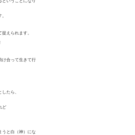
るということになり
す。
て捉えられます。
！
助け合って生きて行
、
としたら、
れど
まうと白（神）にな