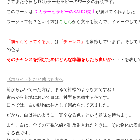
さてまた今日もTCカラーセラピーのワークの解説です。
このワークは
TCカラーセラピーのSAIKO先生
が届けてくれました！
ワークって何？という方は
こちら
から文章を読んで、イメージして
「前からやってくる人」
は
「チャンス」
を象徴しています。そして
の色は
そのチャンスを掴むためにどんな準備をしたら良いか
・・・を表し
《ホワイト》だと感じた方へ
前から歩いて来た方は、まるで神様のような方ですね！
古来から各地において白は、神聖を象徴する色です。
日本では、白い動物は神として崇められて来ました。
だから、白は神のように「完全なる色」という意味を持ちます。
また、白は、全ての可視光線が乱反射されたときに、その物体の表
する色です。