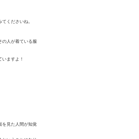
みてくださいね。
その人が着ている服
ていますよ！
面を見た人間が知覚