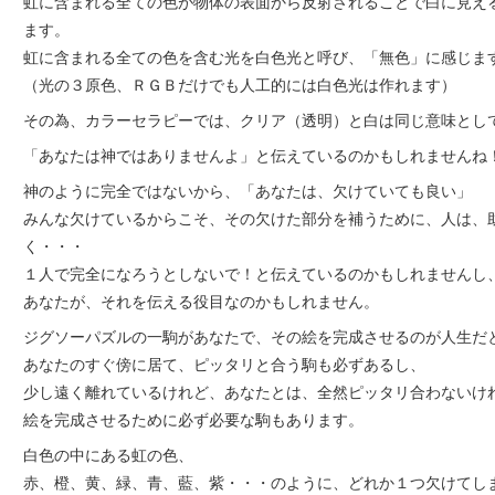
虹に含まれる全ての色が物体の表面から反射されることで白に見え
ます。
虹に含まれる全ての色を含む光を白色光と呼び、「無色」に感じま
（光の３原色、ＲＧＢだけでも人工的には白色光は作れます）
その為、カラーセラピーでは、クリア（透明）と白は同じ意味とし
「あなたは神ではありませんよ」と伝えているのかもしれませんね
神のように完全ではないから、「あなたは、欠けていても良い」
みんな欠けているからこそ、その欠けた部分を補うために、人は、
く・・・
１人で完全になろうとしないで！と伝えているのかもしれませんし
あなたが、それを伝える役目なのかもしれません。
ジグソーパズルの一駒があなたで、その絵を完成させるのが人生だ
あなたのすぐ傍に居て、ピッタリと合う駒も必ずあるし、
少し遠く離れているけれど、あなたとは、全然ピッタリ合わないけ
絵を完成させるために必ず必要な駒もあります。
白色の中にある虹の色、
赤、橙、黄、緑、青、藍、紫・・・のように、どれか１つ欠けてし